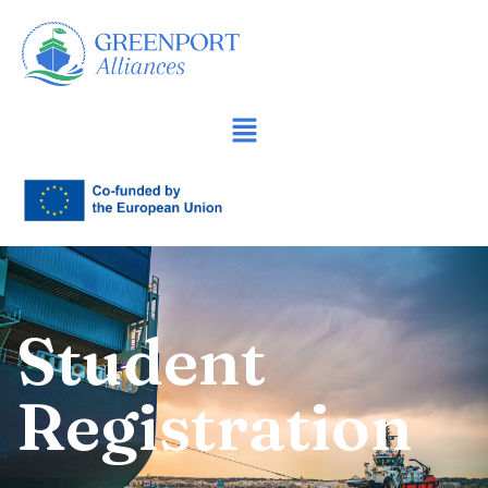
Продължете
към
съдържанието
Student
Registration