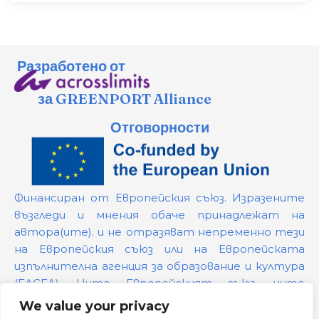
Разработено от
за GREENPORT Alliance
Отговорности
Финансиран от Европейския съюз. Изразените
възгледи и мнения обаче принадлежат на
автора(ите). и не отразяват непременно тези
на Европейския съюз или на Европейската
изпълнителна агенция за образование и култура
(EACEA). Нито Европейският съюз, нито
предоставящият ги орган могат да бъдат
We value your privacy
държани отговорни за тях.