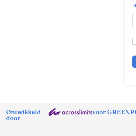
H
Ontwikkeld
voor GREENPO
door