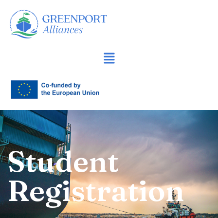
İçeriğe
geç
Student
Registration