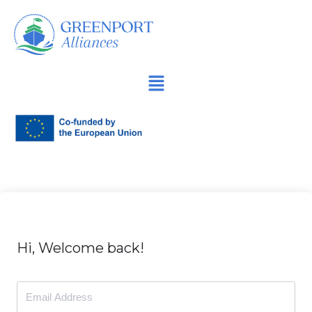
İçeriğe
geç
Hi, Welcome back!