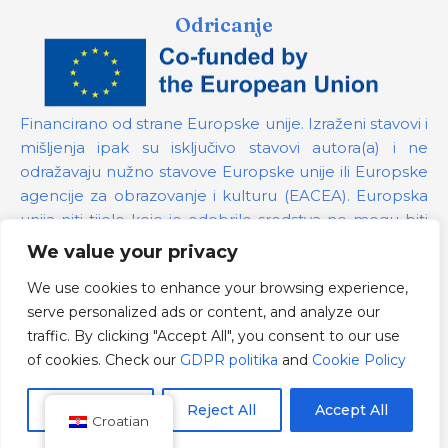
Odricanje
Financirano od strane Europske unije. Izraženi stavovi i
mišljenja ipak su isključivo stavovi autora(a) i ne
odražavaju nužno stavove Europske unije ili Europske
agencije za obrazovanje i kulturu (EACEA). Europska
unija niti tijelo koje je odobrilo sredstva ne mogu biti
odgovorni za te stavove.
We value your privacy
We use cookies to enhance your browsing experience,
Broj projekta:
101139879
serve personalized ads or content, and analyze our
GDPR politika
traffic. By clicking "Accept All", you consent to our use
Cookie Policy
of cookies. Check our
GDPR politika
and
Cookie Policy
Customize
Reject All
Accept All
Croatian