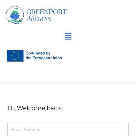
İçeriğe
geç
Hi, Welcome back!