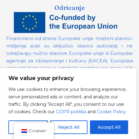
Odricanje
Financirano od strane Europske unije. Izraženi stavovi i
mišljenja ipak su isključivo stavovi autora(a) i ne
odražavaju nužno stavove Europske unije ili Europske
agencije za obrazovanje i kulturu (EACEA). Europska
unija niti tijelo koje je odobrilo sredstva ne mogu biti
odgovorni za te stavove.
We value your privacy
We use cookies to enhance your browsing experience,
Broj projekta:
101139879
serve personalized ads or content, and analyze our
GDPR politika
traffic. By clicking "Accept All", you consent to our use
Cookie Policy
of cookies. Check our
GDPR politika
and
Cookie Policy
Customize
Reject All
Accept All
Croatian