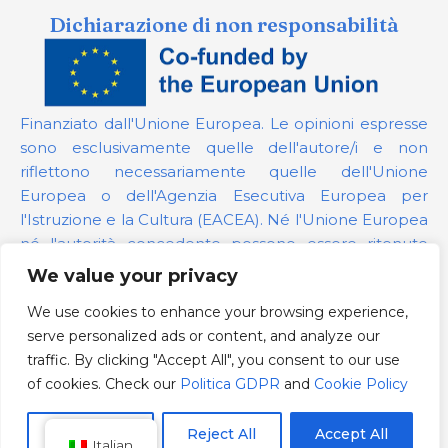
Dichiarazione di non responsabilità
Finanziato dall'Unione Europea. Le opinioni espresse
sono esclusivamente quelle dell'autore/i e non
riflettono necessariamente quelle dell'Unione
Europea o dell'Agenzia Esecutiva Europea per
l'Istruzione e la Cultura (EACEA). Né l'Unione Europea
né l'autorità concedente possono essere ritenute
responsabili per esse.
We value your privacy
We use cookies to enhance your browsing experience,
Numero del progetto:
101139879
serve personalized ads or content, and analyze our
Politica GDPR
traffic. By clicking "Accept All", you consent to our use
Cookie Policy
of cookies. Check our
Politica GDPR
and
Cookie Policy
Customize
Reject All
Accept All
Italian