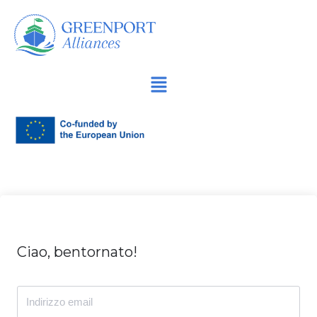
Vai
al
contenuto
Ciao, bentornato!