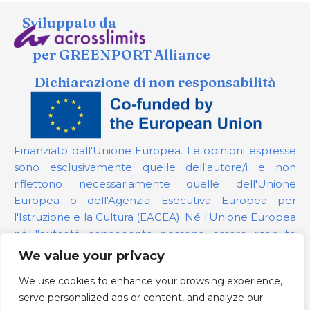
Sviluppato da
per GREENPORT Alliance
Dichiarazione di non responsabilità
Finanziato dall'Unione Europea. Le opinioni espresse
sono esclusivamente quelle dell'autore/i e non
riflettono necessariamente quelle dell'Unione
Europea o dell'Agenzia Esecutiva Europea per
l'Istruzione e la Cultura (EACEA). Né l'Unione Europea
né l'autorità concedente possono essere ritenute
responsabili per esse.
We value your privacy
We use cookies to enhance your browsing experience,
Numero del progetto:
101139879
serve personalized ads or content, and analyze our
Politica GDPR