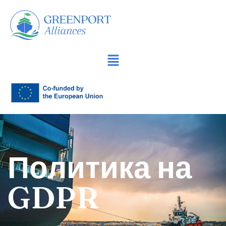
Продължете
към
съдържанието
Политика на
GDPR