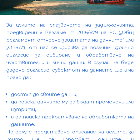
За целите на спазването на задълженията,
предвидени в Регламент 2016/679 на ЕС („Общ
регламент относно защитата на данните“ или
„ОРЗД“), от нас се изисква да получим изрично
съгласие за събиране и обработване на
чувствителни и лични данни. В случай че бъде
дадено съгласие, субектът на данните ще има
право да :
достъп до своите данни,
да поиска данните му да бъдат променени или
изтрити,
и да поиска прекратяване на обработката на
данните.
По-долу е представено описание на целите, за
които ще се използват данните, и