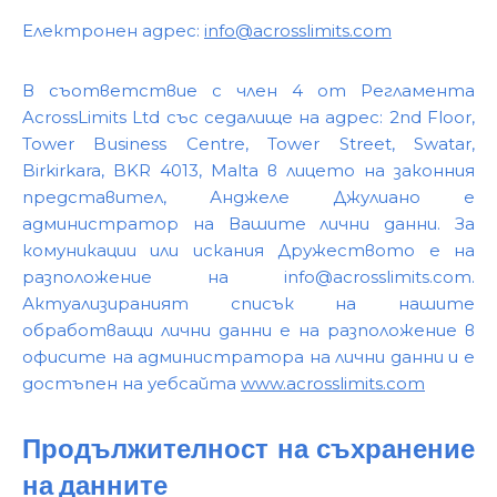
Електронен адрес:
info@acrosslimits.com
В съответствие с член 4 от Регламента
AcrossLimits Ltd със седалище на адрес: 2nd Floor,
Tower Business Centre, Tower Street, Swatar,
Birkirkara, BKR 4013, Malta в лицето на законния
представител, Анджеле Джулиано е
администратор на Вашите лични данни. За
комуникации или искания Дружеството е на
разположение на
info@acrosslimits.com
.
Актуализираният списък на нашите
обработващи лични данни е на разположение в
офисите на администратора на лични данни и е
достъпен на уебсайта
www.acrosslimits.com
Продължителност на съхранение
на данните