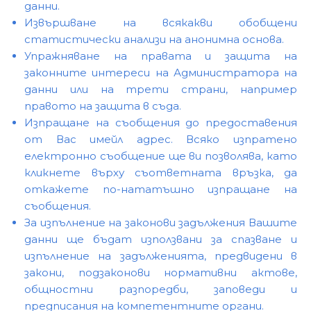
данни.
Извършване на всякакви обобщени
статистически анализи на анонимна основа.
Упражняване на правата и защита на
законните интереси на Администратора на
данни или на трети страни, например
правото на защита в съда.
Изпращане на съобщения до предоставения
от Вас имейл адрес. Всяко изпратено
електронно съобщение ще ви позволява, като
кликнете върху съответната връзка, да
откажете по-нататъшно изпращане на
съобщения.
За изпълнение на законови задължения Вашите
данни ще бъдат използвани за спазване и
изпълнение на задълженията, предвидени в
закони, подзаконови нормативни актове,
общностни разпоредби, заповеди и
предписания на компетентните органи.