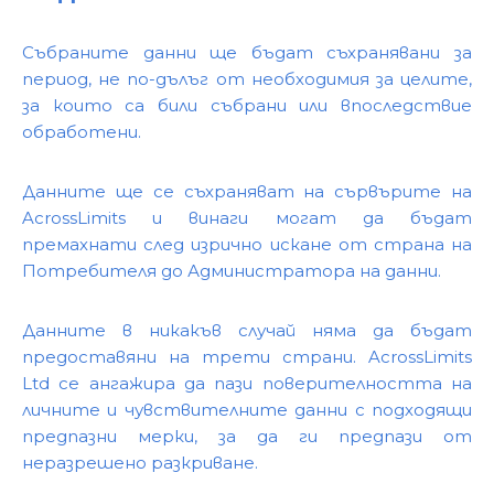
Събраните данни ще бъдат съхранявани за
период, не по-дълъг от необходимия за целите,
за които са били събрани или впоследствие
обработени.
Данните ще се съхраняват на сървърите на
AcrossLimits и винаги могат да бъдат
премахнати след изрично искане от страна на
Потребителя до Администратора на данни.
Данните в никакъв случай няма да бъдат
предоставяни на трети страни. AcrossLimits
Ltd се ангажира да пази поверителността на
личните и чувствителните данни с подходящи
предпазни мерки, за да ги предпази от
неразрешено разкриване.