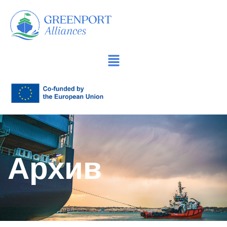
Продължете
към
съдържанието
Архив