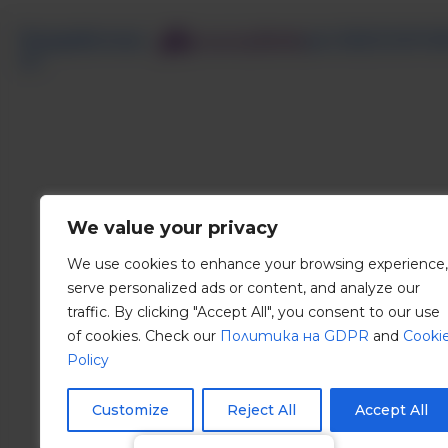
Разработено
за GREENPORT
от
We value your privacy
We use cookies to enhance your browsing experience,
serve personalized ads or content, and analyze our
traffic. By clicking "Accept All", you consent to our use
of cookies. Check our
Политика на GDPR
and
Cooki
Policy
Customize
Reject All
Accept All