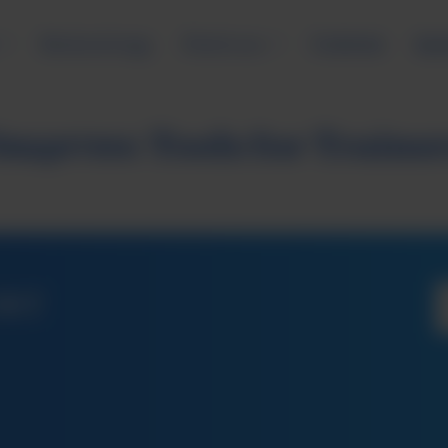
Methodology
Platform
Събития
Арх
ащитен: Tools for Traine