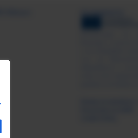
 Alliance
Отговорности
Финансиран от Е
възгледи и мнения 
и не отразяват неп
или на Европейс
образование и кул
съюз, нито предост
държани отговорни з
Номер на проекта:
e
Политика на GDPR
Cookie Policy