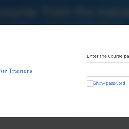
Enter the Course p
for Trainers
Show password