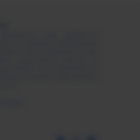
вропейския съюз. Изразените
обаче принадлежат на автора(ите).
ременно тези на Европейския съюз
ката изпълнителна агенция за
тура (EACEA). Нито Европейският
авящият ги орган могат да бъдат
а тях.
101139879