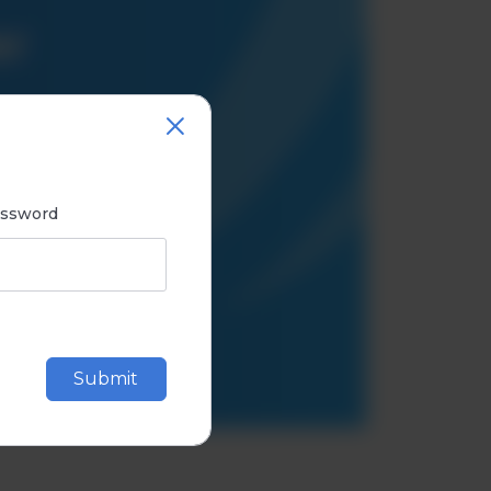
assword
Submit