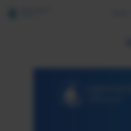
За нас
Продължете
към
съдържанието
З