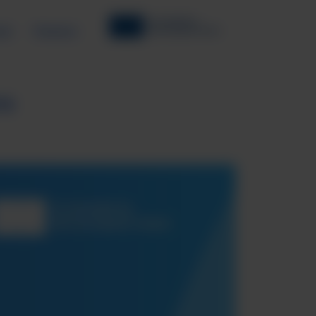
ив
Новини
rs