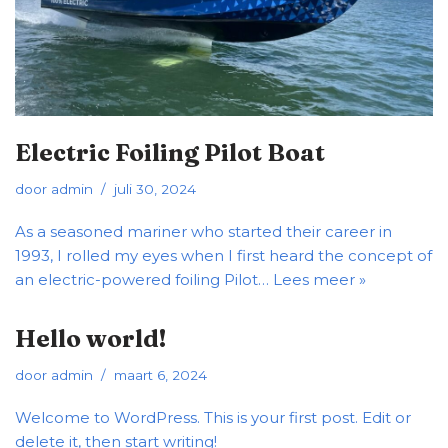
Electric Foiling Pilot Boat
door
admin
juli 30, 2024
As a seasoned mariner who started their career in
1993, I rolled my eyes when I first heard the concept of
an electric-powered foiling Pilot…
Lees meer »
Hello world!
door
admin
maart 6, 2024
Welcome to WordPress. This is your first post. Edit or
delete it, then start writing!