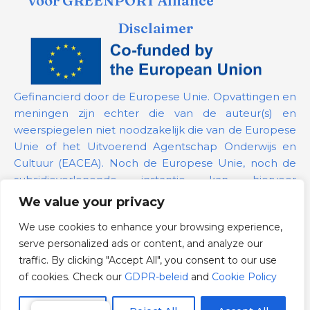
voor GREENPORT Alliance
Disclaimer
Gefinancierd door de Europese Unie. Opvattingen en
meningen zijn echter die van de auteur(s) en
weerspiegelen niet noodzakelijk die van de Europese
Unie of het Uitvoerend Agentschap Onderwijs en
Cultuur (EACEA). Noch de Europese Unie, noch de
subsidieverlenende instantie kan hiervoor
verantwoordelijk worden gehouden.
We value your privacy
We use cookies to enhance your browsing experience,
Projectnummer:
101139879
serve personalized ads or content, and analyze our
GDPR-beleid
traffic. By clicking "Accept All", you consent to our use
Cookie Policy
of cookies. Check our
GDPR-beleid
and
Cookie Policy