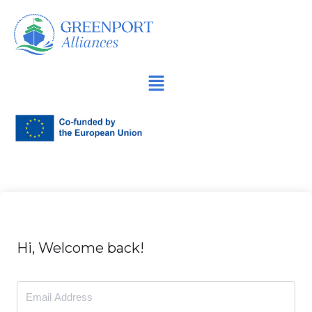
Spring
naar
de
inhoud
Hi, Welcome back!