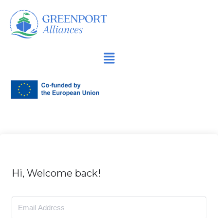
Spring
naar
de
inhoud
Hi, Welcome back!