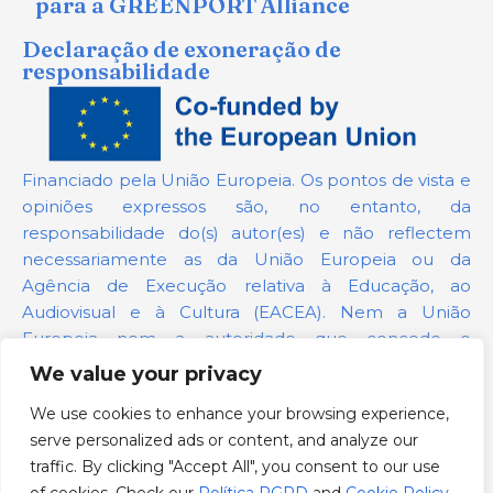
para a GREENPORT Alliance
Declaração de exoneração de
responsabilidade
Financiado pela União Europeia. Os pontos de vista e
opiniões expressos são, no entanto, da
responsabilidade do(s) autor(es) e não reflectem
necessariamente as da União Europeia ou da
Agência de Execução relativa à Educação, ao
Audiovisual e à Cultura (EACEA). Nem a União
Europeia nem a autoridade que concede o
financiamento podem ser responsabilizadas por elas.
We value your privacy
We use cookies to enhance your browsing experience,
Número do projeto:
101139879
serve personalized ads or content, and analyze our
Política RGPD
traffic. By clicking "Accept All", you consent to our use
Cookie Policy