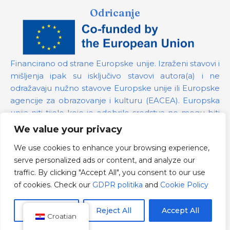
Odricanje
Financirano od strane Europske unije. Izraženi stavovi i
mišljenja ipak su isključivo stavovi autora(a) i ne
odražavaju nužno stavove Europske unije ili Europske
agencije za obrazovanje i kulturu (EACEA). Europska
unija niti tijelo koje je odobrilo sredstva ne mogu biti
odgovorni za te stavove.
We value your privacy
We use cookies to enhance your browsing experience,
Broj projekta:
101139879
serve personalized ads or content, and analyze our
GDPR politika
traffic. By clicking "Accept All", you consent to our use
Cookie Policy
of cookies. Check our
GDPR politika
and
Cookie Policy
Customize
Reject All
Accept All
Croatian