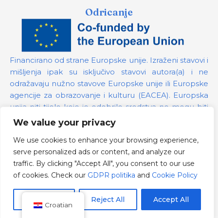
Odricanje
Financirano od strane Europske unije. Izraženi stavovi i
mišljenja ipak su isključivo stavovi autora(a) i ne
odražavaju nužno stavove Europske unije ili Europske
agencije za obrazovanje i kulturu (EACEA). Europska
unija niti tijelo koje je odobrilo sredstva ne mogu biti
odgovorni za te stavove.
We value your privacy
We use cookies to enhance your browsing experience,
Broj projekta:
101139879
serve personalized ads or content, and analyze our
GDPR politika
traffic. By clicking "Accept All", you consent to our use
Cookie Policy
of cookies. Check our
GDPR politika
and
Cookie Policy
Customize
Reject All
Accept All
Croatian