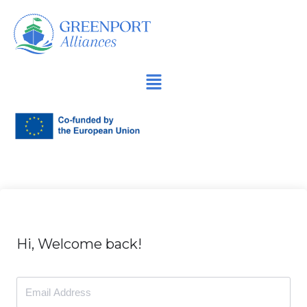
İçeriğe
geç
Hi, Welcome back!