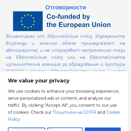
Отговорности
Финансиран от Европейския съюз. Изразените
възгледи и мнения обаче принадлежат на
автора(ите). и не отразяват непременно тези
на Европейския съюз или на Европейската
изпълнителна агенция за образование и култура
(EACEA). Нито Европейският съюз, нито
предоставящият ги орган могат да бъдат
We value your privacy
държани отговорни за тях.
We use cookies to enhance your browsing experience,
serve personalized ads or content, and analyze our
Номер на проекта:
101139879
traffic. By clicking "Accept All", you consent to our use
Политика на GDPR
of cookies. Check our
Политика на GDPR
and
Cookie
Cookie Policy
Policy