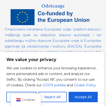
Odricanje
Financirano od strane Europske unije. Izraženi stavovi i
mišljenja ipak su isključivo stavovi autora(a) i ne
odražavaju nužno stavove Europske unije ili Europske
agencije za obrazovanje i kulturu (EACEA). Europska
unija niti tijelo koje je odobrilo sredstva ne mogu biti
odgovorni za te stavove.
We value your privacy
We use cookies to enhance your browsing experience,
Broj projekta:
101139879
serve personalized ads or content, and analyze our
GDPR politika
traffic. By clicking "Accept All", you consent to our use
Cookie Policy
of cookies. Check our
GDPR politika
and
Cookie Policy
Customize
Reject All
Accept All
Croatian