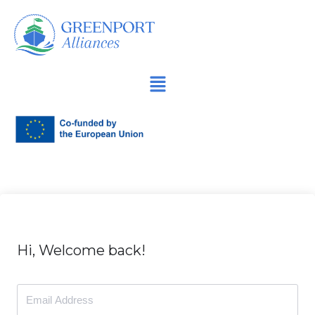
İçeriğe
geç
Hi, Welcome back!