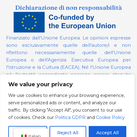
Dichiarazione di non responsabilità
Finanziato dall'Unione Europea. Le opinioni espresse
sono esclusivamente quelle dell'autore/i e non
riflettono necessariamente quelle dell'Unione
Europea o dell'Agenzia Esecutiva Europea per
l'Istruzione e la Cultura (EACEA). Né l'Unione Europea
né l'autorità concedente possono essere ritenute
responsabili per esse.
We value your privacy
We use cookies to enhance your browsing experience,
Numero del progetto:
101139879
serve personalized ads or content, and analyze our
Politica GDPR
traffic. By clicking "Accept All", you consent to our use
Cookie Policy
of cookies. Check our
Politica GDPR
and
Cookie Policy
Customize
Reject All
Accept All
Italian