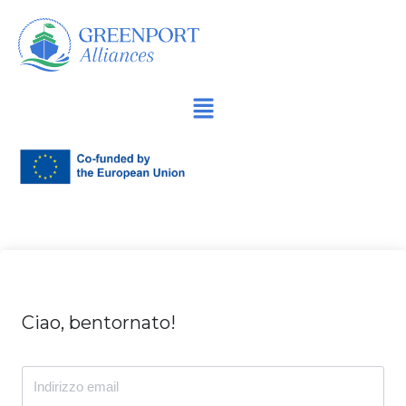
Vai
al
contenuto
Ciao, bentornato!