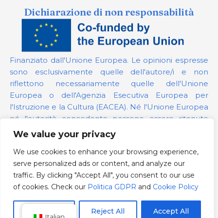
Dichiarazione di non responsabilità
Finanziato dall'Unione Europea. Le opinioni espresse
sono esclusivamente quelle dell'autore/i e non
riflettono necessariamente quelle dell'Unione
Europea o dell'Agenzia Esecutiva Europea per
l'Istruzione e la Cultura (EACEA). Né l'Unione Europea
né l'autorità concedente possono essere ritenute
responsabili per esse.
We value your privacy
We use cookies to enhance your browsing experience,
Numero del progetto:
101139879
serve personalized ads or content, and analyze our
Politica GDPR
traffic. By clicking "Accept All", you consent to our use
Cookie Policy
of cookies. Check our
Politica GDPR
and
Cookie Policy
Customize
Reject All
Accept All
Italian