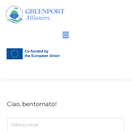
Vai
al
contenuto
Ciao, bentornato!