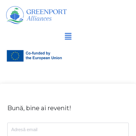
Sari
la
conținut
Bună, bine ai revenit!