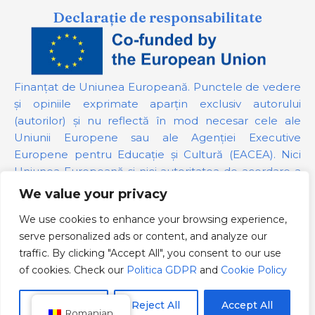
Declarație de responsabilitate
Finanțat de Uniunea Europeană. Punctele de vedere
și opiniile exprimate aparțin exclusiv autorului
(autorilor) și nu reflectă în mod necesar cele ale
Uniunii Europene sau ale Agenției Executive
Europene pentru Educație și Cultură (EACEA). Nici
Uniunea Europeană și nici autoritatea de acordare a
finanțării nu pot fi trase la răspundere pentru acestea.
We value your privacy
We use cookies to enhance your browsing experience,
Numărul proiectului:
101139879
serve personalized ads or content, and analyze our
Politica GDPR
traffic. By clicking "Accept All", you consent to our use
Cookie Policy
of cookies. Check our
Politica GDPR
and
Cookie Policy
Customize
Reject All
Accept All
Romanian