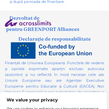
și după perioada de finanțare.
Dezvoltat de
pentru GREENPORT Alliances
Declarație de responsabilitate
Finanțat de Uniunea Europeană. Punctele de vedere
și opiniile exprimate aparțin exclusiv autorului
(autorilor) și nu reflectă în mod necesar cele ale
Uniunii Europene sau ale Agenției Executive
Europene pentru Educație și Cultură (EACEA). Nici
Uniunea Europeană și nici autoritatea de acordare a
finanțării nu pot fi trase la răspundere pentru acestea.
We value your privacy
We use cookies to enhance your browsing experience,