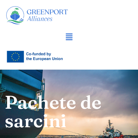
Sari
la
conținut
Pachete de
sarcini