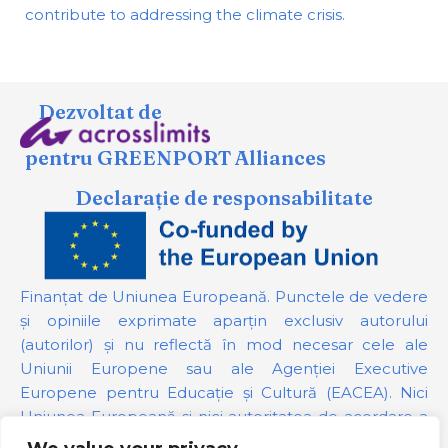
contribute to addressing the climate crisis.
Dezvoltat de
pentru GREENPORT Alliances
Declarație de responsabilitate
Finanțat de Uniunea Europeană. Punctele de vedere
și opiniile exprimate aparțin exclusiv autorului
(autorilor) și nu reflectă în mod necesar cele ale
Uniunii Europene sau ale Agenției Executive
Europene pentru Educație și Cultură (EACEA). Nici
Uniunea Europeană și nici autoritatea de acordare a
finanțării nu pot fi trase la răspundere pentru acestea.