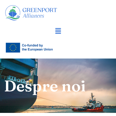
Sari
la
conținut
Despre noi