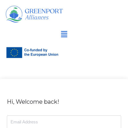
Spring
naar
de
inhoud
Hi, Welcome back!