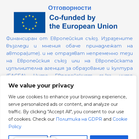
Отговорности
Финансиран от Европейския съюз. Изразените
възгледи и мнения обаче принадлежат на
автора(ите). и не отразяват непременно тези
на Европейския съюз или на Европейската
изпълнителна агенция за образование и култура
(EACEA). Нито Европейският съюз, нито
предоставящият ги орган могат да бъдат
We value your privacy
държани отговорни за тях.
We use cookies to enhance your browsing experience,
serve personalized ads or content, and analyze our
Номер на проекта:
101139879
traffic. By clicking "Accept All", you consent to our use
Политика на GDPR
of cookies. Check our
Политика на GDPR
and
Cookie
Cookie Policy
Policy