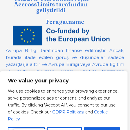
AccrossLimits tarafından
geliştirildi
Feragatname
Avrupa Birliği tarafından finanse edilmiştir. Ancak,
burada ifade edilen görüş ve düşünceler sadece
yazar(lar)a aittir ve Avrupa Birliği veya Avrupa Eğitim
ve Kültür Yürütme Ajansı (EACEA) tarafından
desteklenmeyebilir. Avrupa Birliği veya bağış
We value your privacy
sağlayan yetkili bu görüşlerden sorumlu tutulamaz.
We use cookies to enhance your browsing experience,
serve personalized ads or content, and analyze our
Proje Numarası:
101139879
traffic. By clicking "Accept All", you consent to our use
GDPR Politikası
of cookies. Check our
GDPR Politikası
and
Cookie
Cookie Policy
Policy