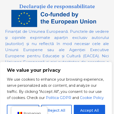
Declarație de responsabilitate
Finanțat de Uniunea Europeană. Punctele de vedere
și opiniile exprimate aparțin exclusiv autorului
(autorilor) și nu reflectă în mod necesar cele ale
Uniunii Europene sau ale Agenției Executive
Europene pentru Educație și Cultură (EACEA). Nici
Uniunea Europeană și nici autoritatea de acordare a
finanțării nu pot fi trase la răspundere pentru acestea.
We value your privacy
We use cookies to enhance your browsing experience,
Numărul proiectului:
101139879
serve personalized ads or content, and analyze our
Politica GDPR
traffic. By clicking "Accept All", you consent to our use
Cookie Policy
of cookies. Check our
Politica GDPR
and
Cookie Policy
Customize
Reject All
Accept All
Romanian