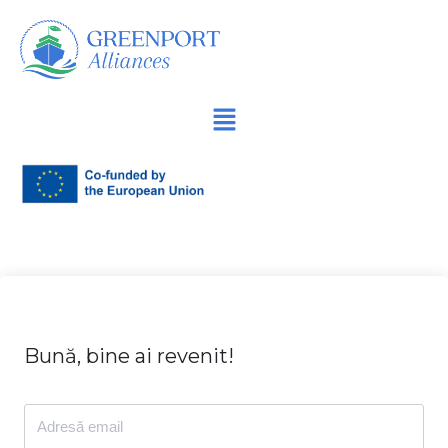
Sari
la
conținut
Bună, bine ai revenit!