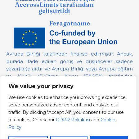
AccrossLimits tarafından
geliştirildi
Feragatname
Avrupa Birliği tarafından finanse edilmiştir. Ancak,
burada ifade edilen görüş ve düşünceler sadece
yazar(lar)a aittir ve Avrupa Birliği veya Avrupa Eğitim
ve Kültür Yürütme Ajansı (EACEA) tarafından
desteklenmeyebilir. Avrupa Birliği veya bağış
We value your privacy
sağlayan yetkili bu görüşlerden sorumlu tutulamaz.
We use cookies to enhance your browsing experience,
serve personalized ads or content, and analyze our
Proje Numarası:
101139879
traffic. By clicking "Accept All", you consent to our use
GDPR Politikası
of cookies. Check our
GDPR Politikası
and
Cookie
Cookie Policy
Policy