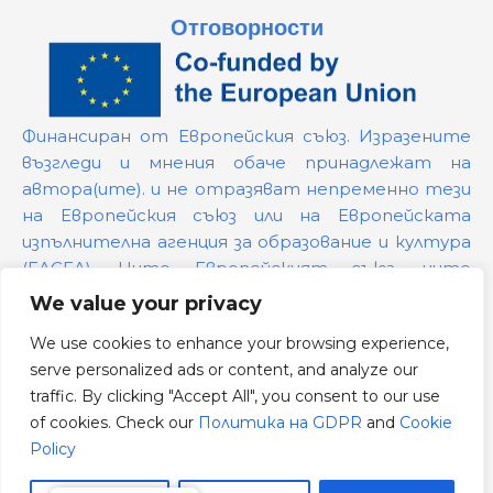
Отговорности
Финансиран от Европейския съюз. Изразените
възгледи и мнения обаче принадлежат на
автора(ите). и не отразяват непременно тези
на Европейския съюз или на Европейската
изпълнителна агенция за образование и култура
(EACEA). Нито Европейският съюз, нито
предоставящият ги орган могат да бъдат
We value your privacy
държани отговорни за тях.
We use cookies to enhance your browsing experience,
serve personalized ads or content, and analyze our
Номер на проекта:
101139879
traffic. By clicking "Accept All", you consent to our use
Политика на GDPR
of cookies. Check our
Политика на GDPR
and
Cookie
Cookie Policy
Policy