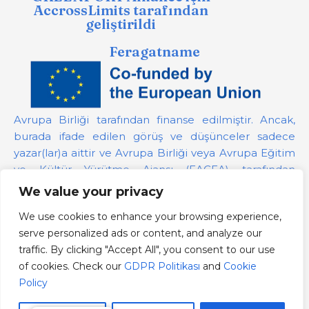
AccrossLimits tarafından
geliştirildi
Feragatname
Avrupa Birliği tarafından finanse edilmiştir. Ancak,
burada ifade edilen görüş ve düşünceler sadece
yazar(lar)a aittir ve Avrupa Birliği veya Avrupa Eğitim
ve Kültür Yürütme Ajansı (EACEA) tarafından
desteklenmeyebilir. Avrupa Birliği veya bağış
We value your privacy
sağlayan yetkili bu görüşlerden sorumlu tutulamaz.
We use cookies to enhance your browsing experience,
serve personalized ads or content, and analyze our
Proje Numarası:
101139879
traffic. By clicking "Accept All", you consent to our use
GDPR Politikası
of cookies. Check our
GDPR Politikası
and
Cookie
Cookie Policy
Policy