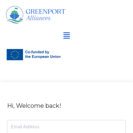
İçeriğe
geç
Hi, Welcome back!