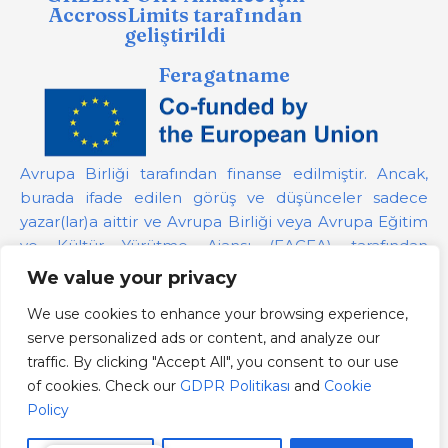
AccrossLimits tarafından
geliştirildi
Feragatname
Avrupa Birliği tarafından finanse edilmiştir. Ancak,
burada ifade edilen görüş ve düşünceler sadece
yazar(lar)a aittir ve Avrupa Birliği veya Avrupa Eğitim
ve Kültür Yürütme Ajansı (EACEA) tarafından
desteklenmeyebilir. Avrupa Birliği veya bağış
We value your privacy
sağlayan yetkili bu görüşlerden sorumlu tutulamaz.
We use cookies to enhance your browsing experience,
serve personalized ads or content, and analyze our
Proje Numarası:
101139879
traffic. By clicking "Accept All", you consent to our use
GDPR Politikası
of cookies. Check our
GDPR Politikası
and
Cookie
Cookie Policy
Policy