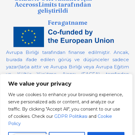
AccrossLimits tarafından
geliştirildi
Feragatname
Avrupa Birliği tarafından finanse edilmiştir. Ancak,
burada ifade edilen görüş ve düşünceler sadece
yazar(lar)a aittir ve Avrupa Birliği veya Avrupa Eğitim
ve Kültür Yürütme Ajansı (EACEA) tarafından
desteklenmeyebilir. Avrupa Birliği veya bağış
We value your privacy
sağlayan yetkili bu görüşlerden sorumlu tutulamaz.
We use cookies to enhance your browsing experience,
serve personalized ads or content, and analyze our
Proje Numarası:
101139879
traffic. By clicking "Accept All", you consent to our use
GDPR Politikası
of cookies. Check our
GDPR Politikası
and
Cookie
Cookie Policy
Policy