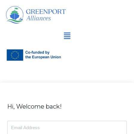
İçeriğe
geç
Hi, Welcome back!