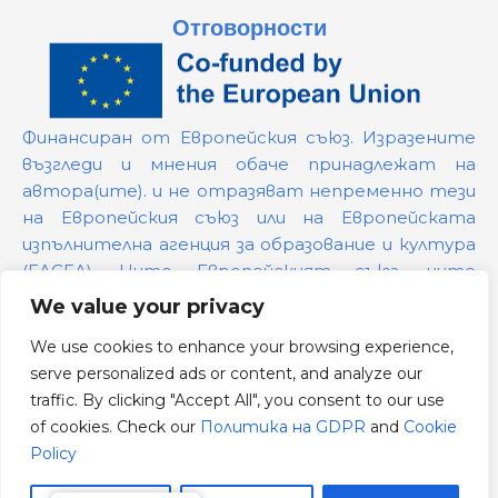
Отговорности
Финансиран от Европейския съюз. Изразените
възгледи и мнения обаче принадлежат на
автора(ите). и не отразяват непременно тези
на Европейския съюз или на Европейската
изпълнителна агенция за образование и култура
(EACEA). Нито Европейският съюз, нито
предоставящият ги орган могат да бъдат
We value your privacy
държани отговорни за тях.
We use cookies to enhance your browsing experience,
serve personalized ads or content, and analyze our
Номер на проекта:
101139879
traffic. By clicking "Accept All", you consent to our use
Политика на GDPR
of cookies. Check our
Политика на GDPR
and
Cookie
Cookie Policy
Policy