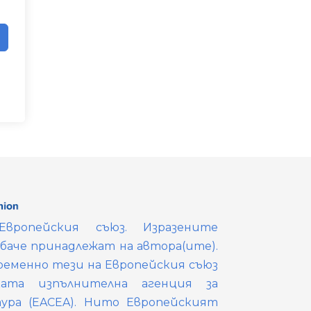
вропейския съюз. Изразените
обаче принадлежат на автора(ите).
ременно тези на Европейския съюз
ката изпълнителна агенция за
тура (EACEA). Нито Европейският