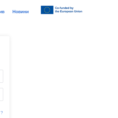
ив
Новини
d?