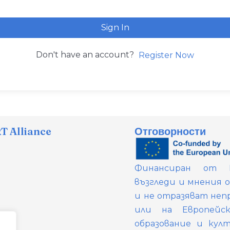
Sign In
Don't have an account?
Register Now
 Alliance
Отговорности
Финансиран от Е
възгледи и мнения 
и не отразяват неп
или на Европейс
образование и кул