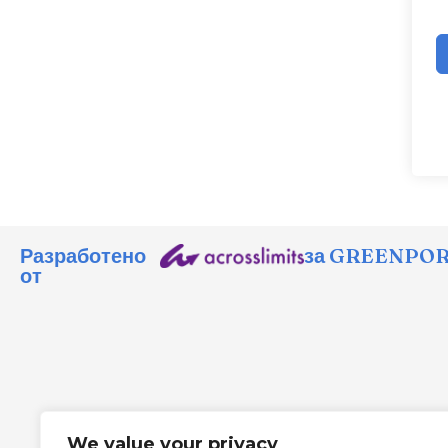
Разработено
за GREENPORT
от
We value your privacy