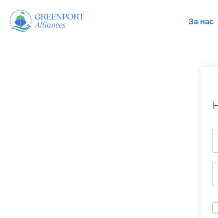
За нас
Продължете
към
съдържанието
H