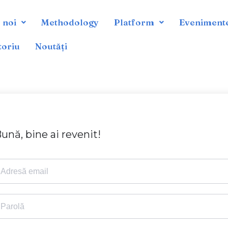
 noi
Methodology
Platform
Eveniment
toriu
Noutăți
ună, bine ai revenit!