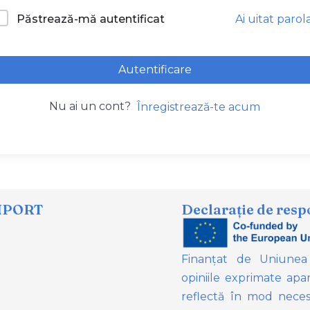
Ai uitat parol
Păstrează-mă autentificat
Autentificare
Nu ai un cont?
Înregistrează-te acum
NPORT
Declarație de resp
Finanțat de Uniunea
opiniile exprimate apar
reflectă în mod neces