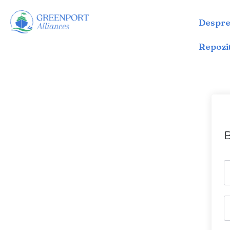
Despre
Sari
la
Repozi
conținut
B