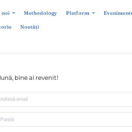
 noi
Methodology
Platform
Eveniment
toriu
Noutăți
ună, bine ai revenit!