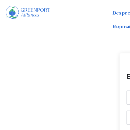
Despre
Sari
la
Repozi
conținut
B