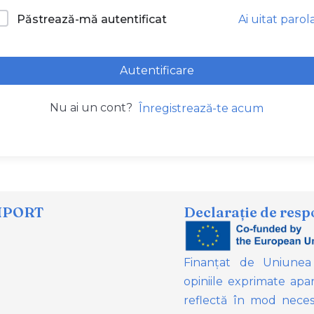
Ai uitat parol
Păstrează-mă autentificat
Autentificare
Nu ai un cont?
Înregistrează-te acum
NPORT
Declarație de resp
Finanțat de Uniunea
opiniile exprimate apar
reflectă în mod neces