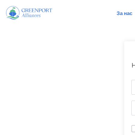
За нас
Продължете
към
съдържанието
H