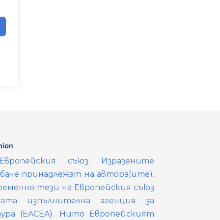
вропейския съюз. Изразените
обаче принадлежат на автора(ите).
ременно тези на Европейския съюз
ката изпълнителна агенция за
тура (EACEA). Нито Европейският