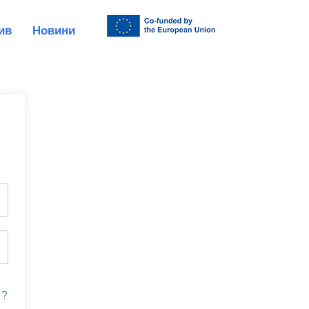
ив
Новини
d?