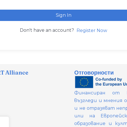
Sign In
Don't have an account?
Register Now
 Alliance
Отговорности
Финансиран от Е
възгледи и мнения 
и не отразяват неп
или на Европейс
образование и кул