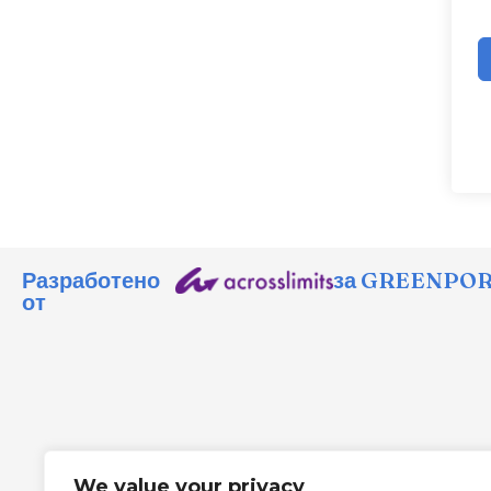
Разработено
за GREENPORT
от
We value your privacy