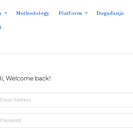
a
Methodology
Platform
Događanja
i
i, Welcome back!