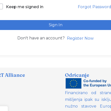
Forgot Passwor
Keep me signed in
Sign In
Don't have an account?
Register Now
 Alliance
Odricanje
Financirano od stran
mišljenja ipak su isklj
nužno stavove Europ