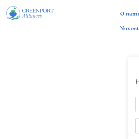
O nam
İçeriğe
geç
Novost
H