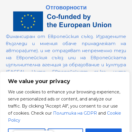
Отговорности
Финансиран от Европейския съюз. Изразените
възгледи и мнения обаче принадлежат на
автора(ите). и не отразяват непременно тези
на Европейския съюз или на Европейската
изпълнителна агенция за образование и култура
(EACEA). Нито Европейският съюз, нито
предоставящият ги орган могат да бъдат
We value your privacy
държани отговорни за тях.
We use cookies to enhance your browsing experience,
serve personalized ads or content, and analyze our
Номер на проекта:
101139879
traffic. By clicking "Accept All", you consent to our use
Политика на GDPR
of cookies. Check our
Политика на GDPR
and
Cookie
Cookie Policy
Policy