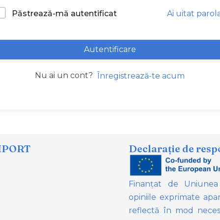
Ai uitat parol
Păstrează-mă autentificat
Autentificare
Nu ai un cont?
Înregistrează-te acum
NPORT
Declarație de resp
Finanțat de Uniunea
opiniile exprimate apar
reflectă în mod neces