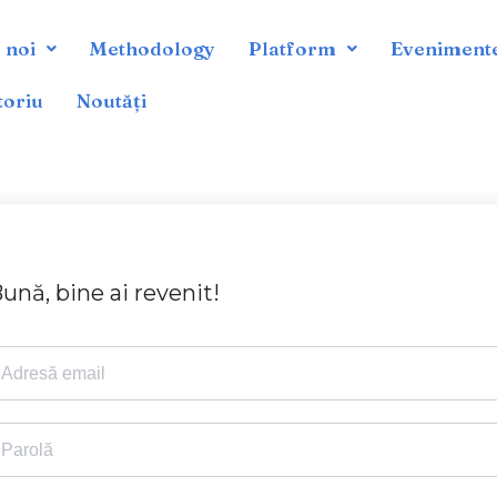
 noi
Methodology
Platform
Eveniment
toriu
Noutăți
ună, bine ai revenit!