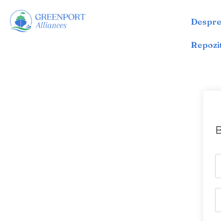
Despre
Sari
la
Repozi
conținut
B