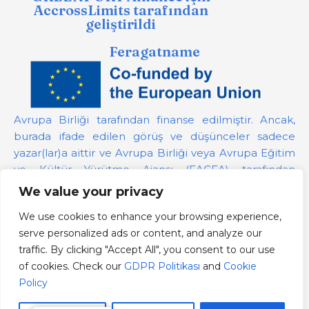
AccrossLimits tarafından
geliştirildi
Feragatname
Avrupa Birliği tarafından finanse edilmiştir. Ancak,
burada ifade edilen görüş ve düşünceler sadece
yazar(lar)a aittir ve Avrupa Birliği veya Avrupa Eğitim
ve Kültür Yürütme Ajansı (EACEA) tarafından
desteklenmeyebilir. Avrupa Birliği veya bağış
We value your privacy
sağlayan yetkili bu görüşlerden sorumlu tutulamaz.
We use cookies to enhance your browsing experience,
serve personalized ads or content, and analyze our
Proje Numarası:
101139879
traffic. By clicking "Accept All", you consent to our use
GDPR Politikası
of cookies. Check our
GDPR Politikası
and
Cookie
Cookie Policy
Policy