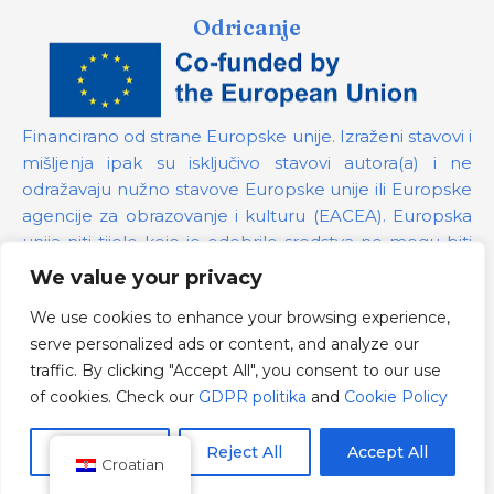
Odricanje
Financirano od strane Europske unije. Izraženi stavovi i
mišljenja ipak su isključivo stavovi autora(a) i ne
odražavaju nužno stavove Europske unije ili Europske
agencije za obrazovanje i kulturu (EACEA). Europska
unija niti tijelo koje je odobrilo sredstva ne mogu biti
odgovorni za te stavove.
We value your privacy
We use cookies to enhance your browsing experience,
Broj projekta:
101139879
serve personalized ads or content, and analyze our
GDPR politika
traffic. By clicking "Accept All", you consent to our use
Cookie Policy
of cookies. Check our
GDPR politika
and
Cookie Policy
Customize
Reject All
Accept All
Croatian