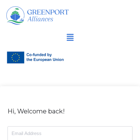
İçeriğe
geç
Hi, Welcome back!