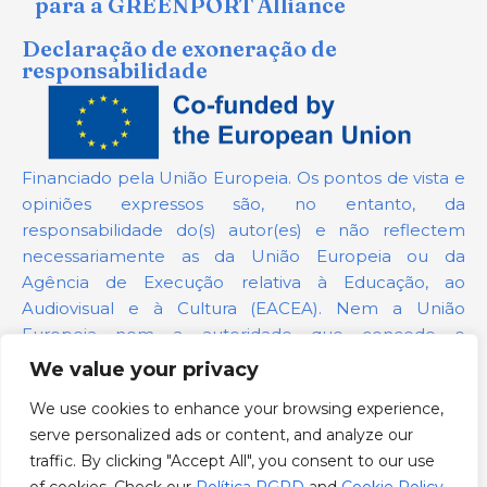
para a GREENPORT Alliance
Declaração de exoneração de
responsabilidade
Financiado pela União Europeia. Os pontos de vista e
opiniões expressos são, no entanto, da
responsabilidade do(s) autor(es) e não reflectem
necessariamente as da União Europeia ou da
Agência de Execução relativa à Educação, ao
Audiovisual e à Cultura (EACEA). Nem a União
Europeia nem a autoridade que concede o
financiamento podem ser responsabilizadas por elas.
We value your privacy
We use cookies to enhance your browsing experience,
Número do projeto:
101139879
serve personalized ads or content, and analyze our
Política RGPD
traffic. By clicking "Accept All", you consent to our use
Cookie Policy