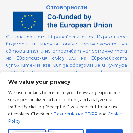
Отговорности
Финансиран от Европейския съюз. Изразените
възгледи и мнения обаче принадлежат на
автора(ите). и не отразяват непременно тези
на Европейския съюз или на Европейската
изпълнителна агенция за образование и култура
(EACEA). Нито Европейският съюз, нито
предоставящият ги орган могат да бъдат
We value your privacy
държани отговорни за тях.
We use cookies to enhance your browsing experience,
serve personalized ads or content, and analyze our
Номер на проекта:
101139879
traffic. By clicking "Accept All", you consent to our use
Политика на GDPR
of cookies. Check our
Политика на GDPR
and
Cookie
Cookie Policy
Policy