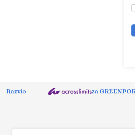
Razvio
za GREENPORT