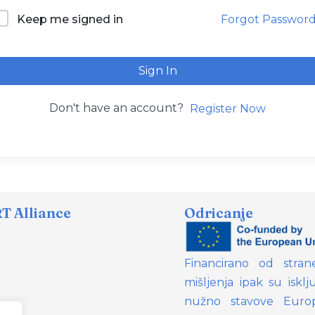
Forgot Passwor
Keep me signed in
Sign In
Don't have an account?
Register Now
 Alliance
Odricanje
Financirano od stran
mišljenja ipak su isklj
nužno stavove Europ