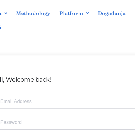
a
Methodology
Platform
Događanja
i
i, Welcome back!