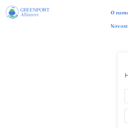
O nam
İçeriğe
geç
Novost
H