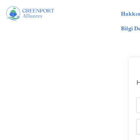
Hakkı
İçeriğe
geç
Bilgi 
H