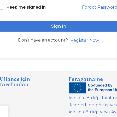
Forgot Passwor
Keep me signed in
Sign In
Don't have an account?
Register Now
liance için
Feragatname
 tarafından
Avrupa Birliği tarafı
ifade edilen görüş ve 
Avrupa Birliği veya A