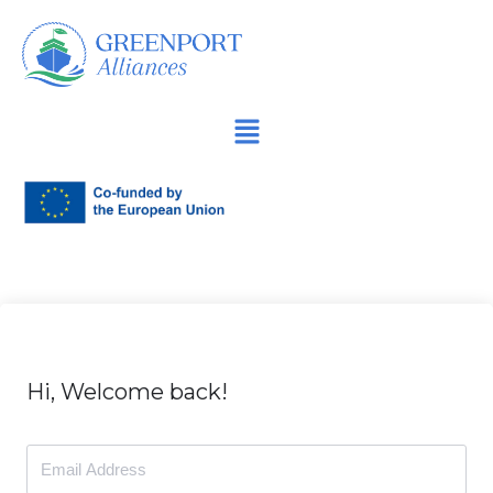
Spring
naar
de
inhoud
Hi, Welcome back!