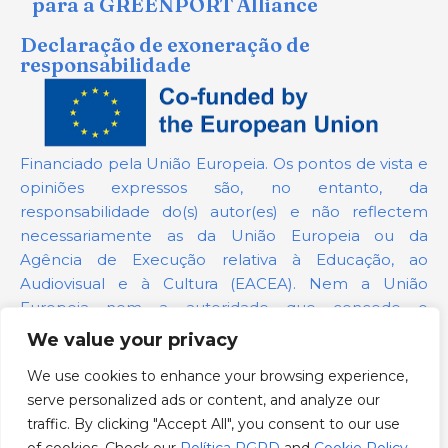
para a GREENPORT Alliance
Declaração de exoneração de
responsabilidade
Financiado pela União Europeia. Os pontos de vista e
opiniões expressos são, no entanto, da
responsabilidade do(s) autor(es) e não reflectem
necessariamente as da União Europeia ou da
Agência de Execução relativa à Educação, ao
Audiovisual e à Cultura (EACEA). Nem a União
Europeia nem a autoridade que concede o
financiamento podem ser responsabilizadas por elas.
We value your privacy
We use cookies to enhance your browsing experience,
Número do projeto:
101139879
serve personalized ads or content, and analyze our
Política RGPD
traffic. By clicking "Accept All", you consent to our use
Cookie Policy