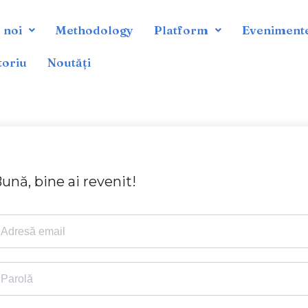
 noi
Methodology
Platform
Eveniment
toriu
Noutăți
ună, bine ai revenit!