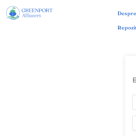
Despre
Sari
la
Repozi
conținut
B